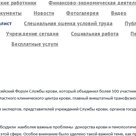
кие работники
Финансово-экономическая деятель
кументы
Новости
Фотогалерея
Видео
алист
Специальная оценка условий труда
Пуб
Учреждение сегодня
Социальная работа
П
Бесплатные услуги
сийский Форум Службы крови, который объединил более 500 участник
ластного клинического центра крови, главный внештатный трансфузи
кспертов, представителей учреждений Службы крови, органов госуд
обсудили наиболее важные проблемы донорства крови и гемопоэтичес
 этой сфере. Особое внимание было уделено такой важной теме, как