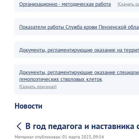
Организационно - методическая работа
[Скачать о
Показатели работы Служба крови Пензенской обла
Документы, регламентирующие оказание на терри
Документы, регламентирующие оказание специали
гемопоэтических стволовых клеток
[Скачать оригинал]
Новости
В год педагога и наставника 
Материал опубликован:
01 марта 2023, 09:54