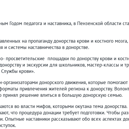
ным Годом педагога и наставника, в Пензенской области ст
авленных на пропаганду донорства крови и костного мозга
я и системы наставничества в донорстве.
- просветительские площадки по донорству крови и костн
 донорству и экскурсии для школьников, мастер-классы и т
 Службы крови».
ми-организаторами донорского движения, которые помогаю
е форматы привлечения жителей региона к донорству. Воло
кто принял решение влиться в большую донорскую семью.
аются во власти мифов, которыми окутана тема донорства.
нают, что процедура донации требует подготовки. Чтобы ра
. Опытные наставники рассказывают обо всех аспектах дон
ступок.