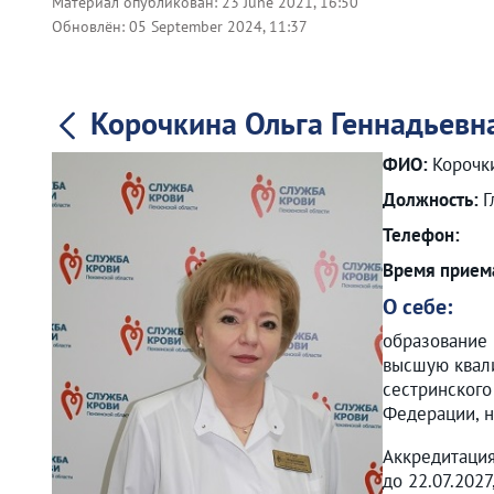
Материал опубликован:
23 June 2021, 16:50
Обновлён:
05 September 2024, 11:37
Корочкина Ольга Геннадьевн
ФИО:
Корочк
Должность:
Г
Телефон:
Время прием
О себе:
образование 
высшую квали
сестринского
Федерации, н
Аккредитация
до 22.07.202