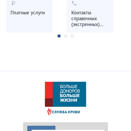
currency_ruble
call
Платные услуги
Контакты
справочных
(экстренных)
служб