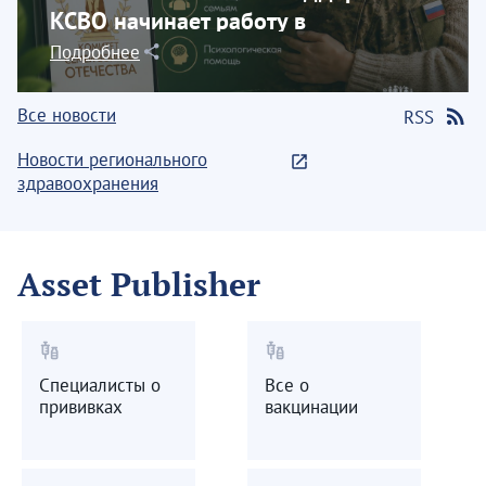
КСВО начинает работу в
социальной сети...
Подробнее
Все новости
RSS
Новости регионального
здравоохранения
Asset Publisher
vaccines
vaccines
Специалисты о
Все о
прививках
вакцинации