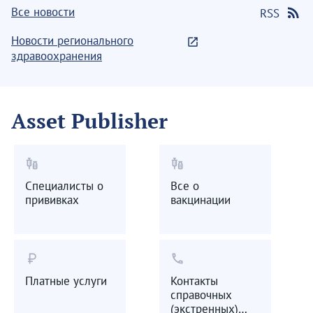
Все новости
RSS
Новости регионального
здравоохранения
Asset Publisher
vaccines
vaccines
Специалисты о
Все о
прививках
вакцинации
currency_ruble
call
Платные услуги
Контакты
справочных
(экстренных)