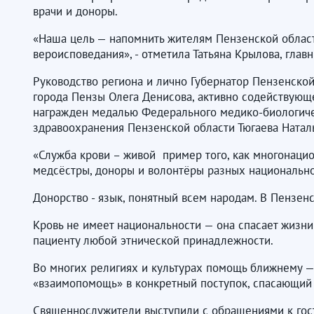
врачи и доноры.
«Наша цель — напомнить жителям Пензенской област
вероисповедания», - отметила Татьяна Крылова, глав
Руководство региона и лично Губернатор Пензенско
города Пензы Олега Денисова, активно содействующ
награжден медалью Федерального медико-биологиче
здравоохранения Пензенской области Тюгаева Натал
«Служба крови – живой пример того, как многонацио
медсёстры, доноры и волонтёры разных национальнос
Донорство - язык, понятный всем народам. В Пензен
Кровь не имеет национальности — она спасает жизни
пациенту любой этнической принадлежности.
Во многих религиях и культурах помощь ближнему — 
«взаимопомощь» в конкретный поступок, спасающий
Священнослужители выступили с обращениями к гост