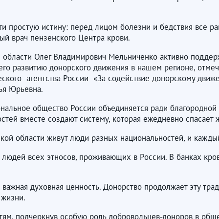
и простую истину: перед лицом болезни и бедствия все ра
ный врач пензенского Центра крови.
й области Олег Владимирович Мельниченко активно поддер
его развитию донорского движения в нашем регионе, отмеч
ского агентства России «За содействие донорскому движе
ья Юрьевна.
нальное общество России объединяется ради благородной це
тей вместе создают систему, которая ежедневно спасает ж
ской области живут люди разных национальностей, и кажды
 людей всех этносов, проживающих в России. В банках кро
важная духовная ценность. Донорство продолжает эту тра
 жизни.
ям, подчеркнув особую роль добровольцев-доноров в общес