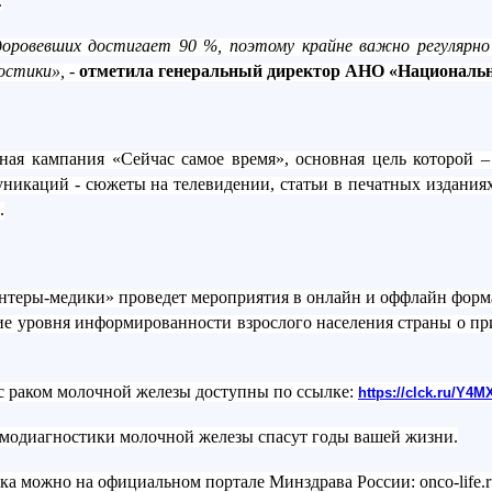
.
оровевших достигает 90 %, поэтому крайне важно регулярно 
остики», -
отметила генеральный директор АНО «Националь
ая кампания «Сейчас самое время», основная цель которой –
никаций - сюжеты на телевидении, статьи в печатных изданиях,
.
онтеры-медики» проведет мероприятия в онлайн и оффлайн фор
е уровня информированности взрослого населения страны о при
 раком молочной железы доступны по ссылке:
https://clck.ru/Y4M
самодиагностики молочной железы спасут годы вашей жизни.
рака можно на официальном портале Минздрава России:
onco
-
life
.