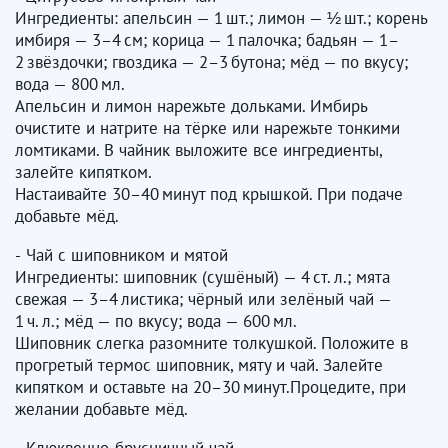
Ингредиенты: апельсин — 1 шт.; лимон — ½ шт.; корень
имбиря — 3–4 см; корица — 1 палочка; бадьян — 1–
2 звёздочки; гвоздика — 2–3 бутона; мёд — по вкусу;
вода — 800 мл.
Апельсин и лимон нарежьте дольками. Имбирь
очистите и натрите на тёрке или нарежьте тонкими
ломтиками. В чайник выложите все ингредиенты,
залейте кипятком.
Настаивайте 30–40 минут под крышкой. При подаче
добавьте мёд.
- Чай с шиповником и мятой
Ингредиенты: шиповник (сушёный) — 4 ст. л.; мята
свежая — 3–4 листика; чёрный или зелёный чай —
1 ч. л.; мёд — по вкусу; вода — 600 мл.
Шиповник слегка разомните толкушкой. Положите в
прогретый термос шиповник, мяту и чай. Залейте
кипятком и оставьте на 20–30 минут.Процедите, при
желании добавьте мёд.
- Клюквенно‑брусничный чай