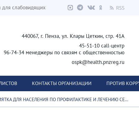
я для слабовидящих
440067, г. Пенза, ул. Клары Цеткин, стр. 41А
45-51-10 call-центр
96-74-34 менеджеры по связям с общественностью
ospk@health.pnzreg.ru
ЛИСТОВ
КОНТАКТЫ ОРГАНИЗАЦИИ
ПРОТИВ КОР
ДЛЯ НАСЕЛЕНИЯ ПО ПРОФИЛАКТИКЕ И ЛЕЧЕНИЮ СЕЗОННОГО ГРИППА, COVID-19 И ДРУГИХ РЕСПИРАТОРНЫХ ВИРУСНЫЙ ИНФЕКЦИЙ