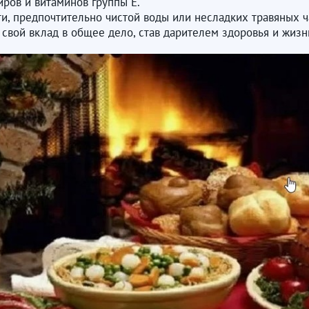
ров и витаминов группы Е.
идкости, предпочтительно чистой воды или несладких травяны
и свой вклад в общее дело, став дарителем здоровья и жиз