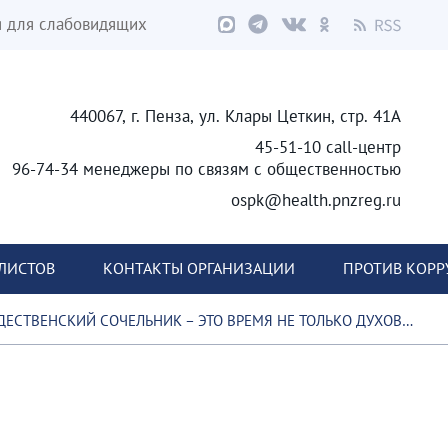
я для слабовидящих
440067, г. Пенза, ул. Клары Цеткин, стр. 41А
45-51-10 call-центр
96-74-34 менеджеры по связям с общественностью
ospk@health.pnzreg.ru
ЛИСТОВ
КОНТАКТЫ ОРГАНИЗАЦИИ
ПРОТИВ КОР
КИЙ СОЧЕЛЬНИК – ЭТО ВРЕМЯ НЕ ТОЛЬКО ДУХОВНОГО РАЗМЫШЛЕНИЯ И ОЖИДАНИЯ ЧУДА, НО И ОСОБОГО ВНИМАНИЯ К СВОЕМУ ЗДОРОВЬЮ И ОКРУЖАЮЩИМ.