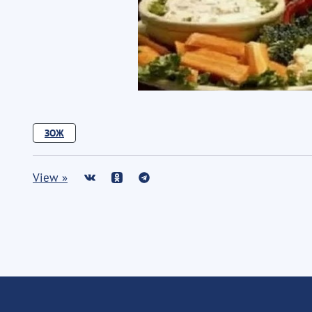
ЗОЖ
View »