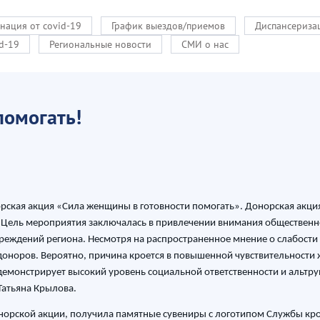
нация от covid-19
График выездов/приемов
Диспансериза
d-19
Региональные новости
СМИ о нас
помогать!
ская акция «Сила женщины в готовности помогать». Донорская акция 
 Цель мероприятия заключалась в привлечении внимания общественно
еждений региона. Несмотря на распространенное мнение о слабости 
доноров. Вероятно, причина кроется в повышенной чувствительности
монстрирует высокий уровень социальной ответственности и альтру
 Татьяна Крылова.
орской акции, получила памятные сувениры с логотипом Службы кров