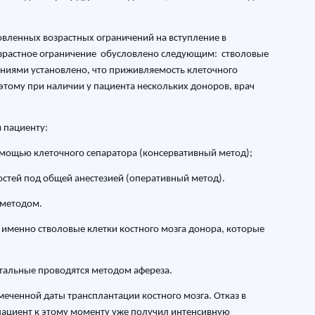
вленных возрастных ограничений на вступление в
 возрастное ограничение обусловлено следующим: стволовые
аниями установлено, что приживляемость клеточного
этому при наличии у пациента нескольких доноров, врач
 пациенту:
омощью клеточного сепаратора (консервативный метод);
костей под общей анестезией (оперативный метод).
 методом.
 именно стволовые клетки костного мозга донора, которые
остальные проводятся методом афереза.
меченной даты трансплантации костного мозга. Отказ в
пациент к этому моменту уже получил интенсивную