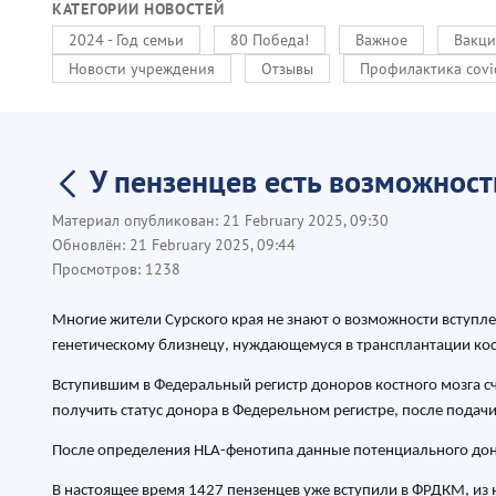
КАТЕГОРИИ НОВОСТЕЙ
2024 - Год семьи
80 Победа!
Важное
Вакци
Новости учреждения
Отзывы
Профилактика covi
У пензенцев есть возможност
Материал опубликован:
21 February 2025, 09:30
Обновлён:
21 February 2025, 09:44
Просмотров:
1238
Многие жители Сурского края не знают о возможности вступлен
генетическому близнецу, нуждающемуся в трансплантации кос
Вступившим в Федеральный регистр доноров костного мозга счи
получить статус донора в Федерельном регистре, после подач
После определения HLA-фенотипа данные потенциального доно
В настоящее время 1427 пензенцев уже вступили в ФРДКМ, из 