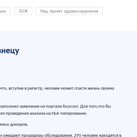
ция
ЗОЖ
Нац. проект здравоохранение
знецу
то, вступив в регистр, человек может спасти жизнь своему
аполнил заявление на портале Госуслуг. Для того,что бы
для проведения анализа на HLA-типирование.
тимых доноров.
 и ожидают процедуры обследования, 295 человек находятся в