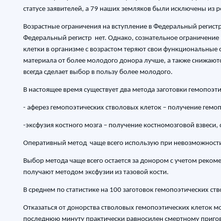
статусе заявителей, а 79 наших земляков были исключены из 
Возрастные ограничения на вступление в Федеральный регис
Федеральный регистр нет. Однако, сознательное ограничение 
клетки в организме с возрастом теряют свои функциональные
материала от более молодого донора лучше, а также снижают
всегда сделает выбор в пользу более молодого.
В настоящее время существует два метода заготовки гемопоэт
- аферез гемопоэтических стволовых клеток – получение гем
-эксфузия костного мозга – получение костномозговой взвеси,
Оперативный метод чаще всего использую при невозможности
Выбор метода чаще всего остается за донором с учетом реком
получают методом эксфузии из тазовой кости.
В среднем по статистике на 100 заготовок гемопоэтических ст
Отказаться от донорства стволовых гемопоэтических клеток мо
последнюю минуту практически равносилен смертному пригов