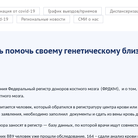
нация от covid-19
График выездов/приемов
Диспансериза
d-19
Региональные новости
СМИ о нас
ь помочь своему генетическому бли
ия Федеральный регистр доноров костного мозга (ФРДКМ), и о том, ч
тного мозга.
тается человек, который обратился в регистратуру центра крови или з
и заявления, необходимо заполнил документы и сдать из вены кровь 
ра заносят в регистр — базу данных, по которой врачи ищут совмес
них 889 человек уже прошли обследование, 164 – сдали анализ крови