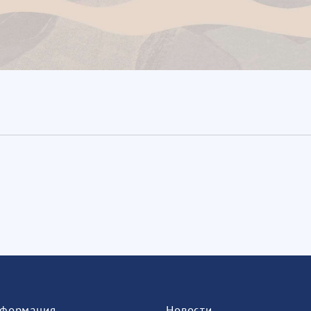
формация
Новости