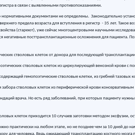
регистра в связи с выявленными противопоказаниями.
тр нормативными документами не определены. Законодательно устано
верхнего предела возраста для вступления в регистр - 35 лет. Такое
 свойства (стареют), уже сейчас многоцентровыми научными исследов
ся негативные посттрансплантационные осложнения для пациента. По
ических стволовых клеток от донора для последующей трансплантации
опоэтических стволовых клеток из циркулирующей венозной крови с п
 содержащей гемопоэтические стволовые клетки, из гребней тазовых 
 забора стволовых клеток из периферической крови консервативным
ендаций врача. Но есть ряд заболеваний, при которых пациенту нужны
воловых клеток приходится 10 случаев заготовки методом эксфузии, 
жно практически на любом этапе, но не позднее чем за 10 дней до на
ору для человека. Ведь ожидающий трансплантацию костного мозга 