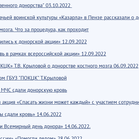
венного донорства" 03.10.2022
ачьей воинской культуры «Казарла» в Пензе рассказали о 
озга. Что за процедура, как проходит
лись к донорской акции» 12.09.2022
вь в рамках всероссийской акции» 12.09.2022
ЦК» Т.В. Крыловой о донорстве костного мозга 06.09.2022
ом ГБУЗ "ПОКЦК" Т.Крыловой
в МЧС сдали донорскую кровь
я акция «Спасать жизни может каждый» с участием сотрудн
 сдали кровь» 14.06.2022
и Всемирный день донора» 14.06.2022.
ссии» «Помогли делом» 28.06.2022