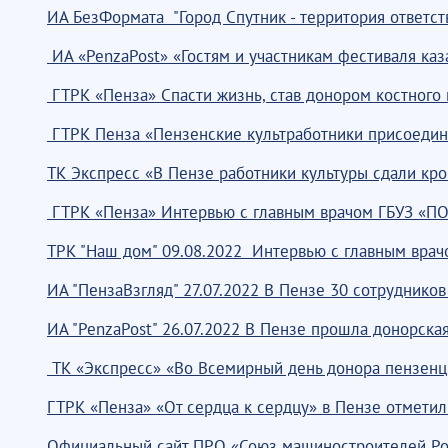
ИА БезФормата "Город Спутник - территория ответст
ИА «PenzaPost» «Гостям и участникам фестиваля каз
ГТРК «Пенза» Спасти жизнь, став донором костного м
ГТРК Пенза «Пензенские культработники присоедини
ТК Экспресс «В Пензе работники культуры сдали кро
ГТРК «Пенза» Интервью с главным врачом ГБУЗ «ПОК
ТРК "Наш дом" 09.08.2022 Интервью с главным врач
ИА "ПензаВзгляд" 27.07.2022 В Пензе 30 сотруднико
ИА "PenzaPost" 26.07.2022 В Пензе прошла донорска
ТК «Экспресс» «Во Всемирный день донора пензенцы
ГТРК «Пенза» «От сердца к сердцу» в Пензе отметил
Официальный сайт ПРО «Союз машиностроителей Ро