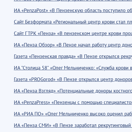
ИА «PenzaPost» «В Пензенскую область поступило об
Сайт Безформата «Региональный центр крови стал п
Сайт ГТРК «Пенза» «В пензенском центре крови пр
ИА «Пенза Обзор» «В Пензе начал работу центр доно
Газета «Пензенская правда» «В Пензе открылся рекр
ИА "Столица 58" «Олег Мельниченко: «Служба крови 
Газета «PROGorod» «В Пензе открылся центр доноров
ИА «Пенза Взгляд» «Потенциальные доноры костного 
ИА «PenzaPress» «Пензенцы с помощью специалистов 
ИА «РИА ПО» «Олег Мельниченко высоко оценил рабо
ИА «Пенза СМИ» «В Пензе заработал рекрутинговый 