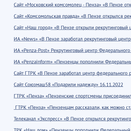
Сайт «Московский комсомолец - Пенза» «В Пензе отк
Сайт «Комсомольская правда» «В Пензе открылся рек
Сайт «Наш город» «В Пензе открыли рекрутинговый ц
ИА «News» «В Пензе заработал рекрутинговый центр 
ИА «Penza-Post» Рекрутинговый центр Федерального 
ИА «Penzainform» «Пензенцы пополнили Федеральный
Сайт ГТРК «В Пензе заработал центр федерального р
Сайт Союзмаш58 «Подарили надежду» 16.11.2022
ГТРК «Пенза» «Пензенские спортсмены присоединил
ГТРК «Пенза» «Пензенцам рассказали, как можно ста
Телеканал «Экспресс» «В Пензе открылся рекрутинго
ТРК «Наш дом» «Пензенцы пополнили Федеральный р