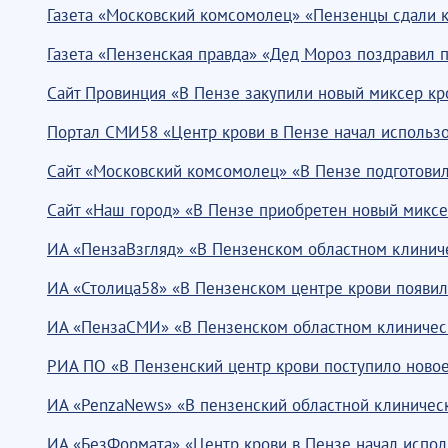
Газета «Московский комсомолец» «Пензенцы сдали кр
Газета «Пензенская правда» «Дед Мороз поздравил 
Сайт Провинция «В Пензе закупили новый миксер кро
Портал СМИ58 «Центр крови в Пензе начал использо
Сайт «Московский комсомолец» «В Пензе подготовил
Сайт «Наш город» «В Пензе приобретен новый миксе
ИА «ПензаВзгляд» «В Пензенском областном клиниче
ИА «Столица58» «В Пензенском центре крови появил
ИА «ПензаСМИ» «В Пензенском областном клиническ
РИА ПО «В Пензенский центр крови поступило новое
ИА «PenzaNews» «В пензенский областной клиническ
ИА «БезФормата» «Центр крови в Пензе начал испол