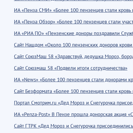
ИА «Пенза СМИ» «Более 100 пензенцев стали кровь в
ИА «Пенза Обзор» «Более 100 пензенцев стали учас
ИА «РИА ПО» «Пензенские доноры поздравили Служб
Сайт Нашдом «Около 100 пензенских доноров крови 
Сайт СоюзМаш 58 «Здравствуй, дедушка Мороз, боро
Сайт Союзмаш 58 «Подвели итоги сотрудничества»
ИА «News» «Более 100 пензенцев стали донорами кро
Сайт Безформата «Более 100 пензенцев стали кровь 
Портал Смотрим.ru «Дед Мороз и Снегурочка присое
ИА «Penza-Post» В Пензе прошла донорская акция «С
Сайт ГТРК «Дед Мороз и Снегурочка присоединились 