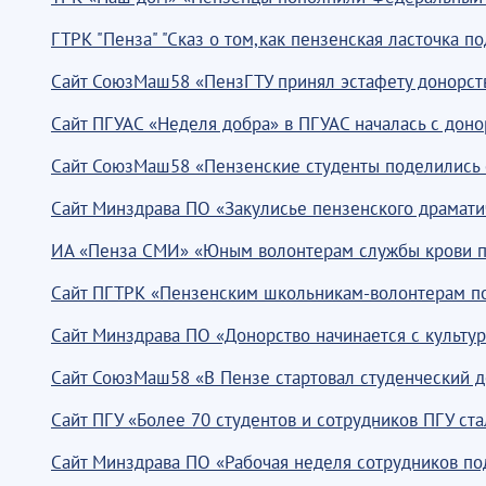
ГТРК "Пенза" "Сказ о том,как пензенская ласточка п
Сайт СоюзМаш58 «ПензГТУ принял эстафету донорств
Сайт ПГУАС «Неделя добра» в ПГУАС началась с доно
Сайт СоюзМаш58 «Пензенские студенты поделились с
Сайт Минздрава ПО «Закулисье пензенского драмати
ИА «Пенза СМИ» «Юным волонтерам службы крови по
Сайт ПГТРК «Пензенским школьникам-волонтерам пок
Сайт Минздрава ПО «Донорство начинается с культур
Сайт СоюзМаш58 «В Пензе стартовал студенческий д
Сайт ПГУ «Более 70 студентов и сотрудников ПГУ ст
Сайт Минздрава ПО «Рабочая неделя сотрудников по