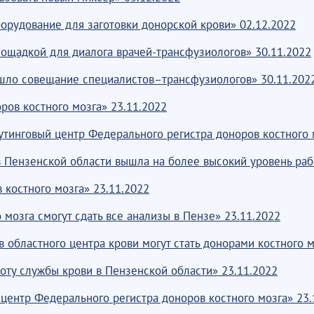
орудование для заготовки донорской крови» 02.12.2022
лощадкой для диалога врачей-трансфузиологов» 30.11.2022
ошло совещание специалистов–трансфузиологов» 30.11.202
ров костного мозга» 23.11.2022
утинговый центр Федерального регистра доноров костного 
в Пензенской области вышла на более высокий уровень раб
 костного мозга» 23.11.2022
мозга смогут сдать все анализы в Пензе» 23.11.2022
областного центра крови могут стать донорами костного м
ту службы крови в Пензенской области» 23.11.2022
центр Федерального регистра доноров костного мозга» 23.