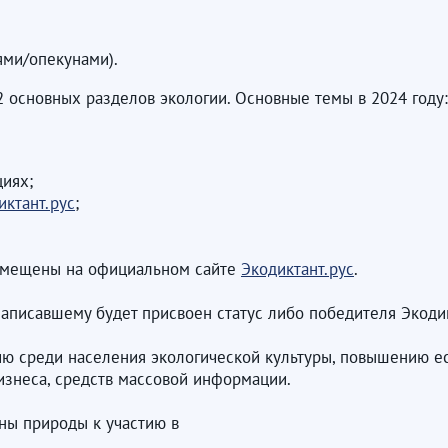
ями/опекунами).
2 основных разделов экологии. Основные темы в 2024 году:
циях;
иктант.рус
;
азмещены на официальном сайте
Экодиктант.рус
.
исавшему будет присвоен статус либо победителя Экодиктант
ию среди населения экологической культуры, повышению е
изнеса, средств массовой информации.
ы природы к участию в