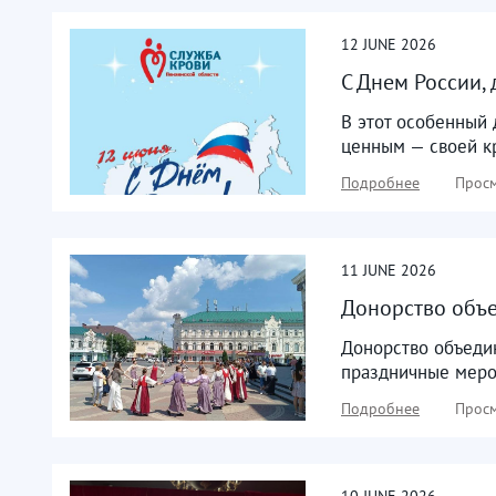
12
JUNE
2026
С Днем России, 
В этот особенный 
ценным — своей кр
Подробнее
Просм
11
JUNE
2026
Донорство объе
Донорство объедин
праздничные мероп
Подробнее
Просм
10
JUNE
2026