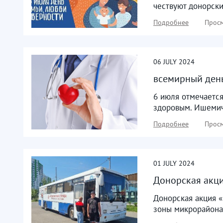
чествуют донорски
Подробнее
Просм
06
JULY
2024
всемирный ден
6 июля отмечаетс
здоровым. Ишемиче
Подробнее
Просм
01
JULY
2024
Донорская акци
Донорская акция «
зоны микрорайона.