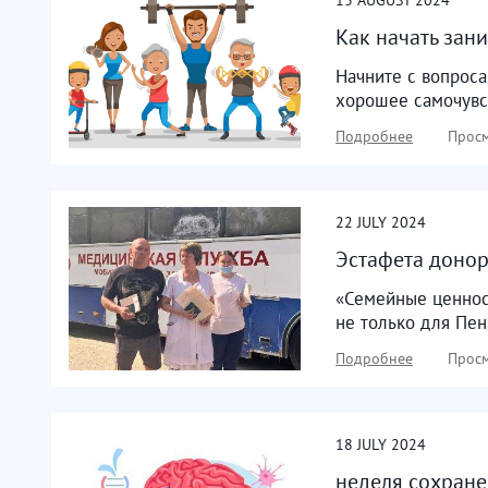
Как начать зани
Начните с вопроса
хорошее самочувст
Подробнее
Просм
22
JULY
2024
Эстафета донор
«Семейные ценност
не только для Пен
Подробнее
Просм
18
JULY
2024
неделя сохране