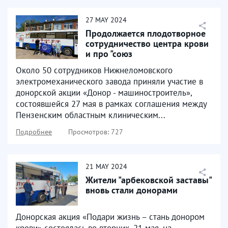
27
MAY
2024
Продолжается плодотворное
сотрудничество центра крови
и про "союз
машиностроителей россии"
Около 50 сотрудников Нижнеломовского
электромеханического завода приняли участие в
донорской акции «Донор - машиностроитель»,
состоявшейся 27 мая в рамках соглашения между
Пензенским областным клиническим...
Подробнее
Просмотров: 727
21
MAY
2024
Жители "арбековской заставы"
вновь стали донорами
Донорская акция «Подари жизнь – стань донором
крови» состоялась во вторник, 21 мая, на