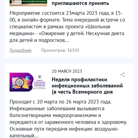
приглашаются принять
участие в обучающем
Мероприятие состоится 23марта 2023 года, в 15-
лектории...
00, в онлайн-формате. Тема очередной встречи со
специалистом в рамках проекта «Школьная
медицина» - «Ожирение у детей. Нескучная диета
для детей и подростков...
Подробнее
Просмотров: 36503
20
MARCH
2023
Неделя профилактики
инфекционных заболеваний
(в честь Всемирного дня
борьбы против туберкулеза)
Проходит с 20 марта по 26 марта 2023 года.
Инфекционные заболевания вызываются
болезнетворными микроорганизмами и
передаются от зараженного человека к здоровому.
Основные пути передачи инфекции: воздушно-
капельный...