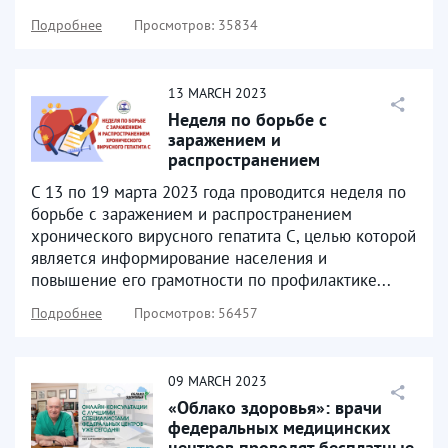
Подробнее
Просмотров: 35834
13
MARCH
2023
Неделя по борьбе с
заражением и
распространением
хронического вирусного
С 13 по 19 марта 2023 года проводится неделя по
гепатита С
борьбе с заражением и распространением
хронического вирусного гепатита С, целью которой
является информирование населения и
повышение его грамотности по профилактике...
Подробнее
Просмотров: 56457
09
MARCH
2023
«Облако здоровья»: врачи
федеральных медицинских
центров проводят бесплатные