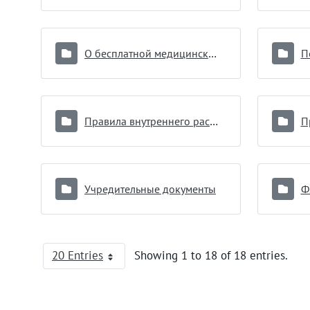
О бесплатной медицинской помощи
П
Правила внутреннего распорядка для потребителей услуг
П
Учредительные документы
Ф
20 Entries
Showing 1 to 18 of 18 entries.
Per Page