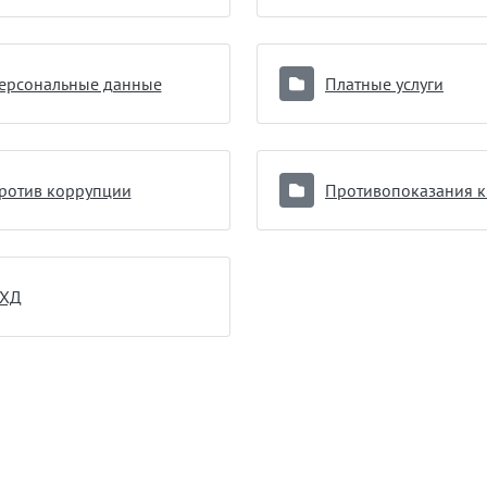
ерсональные данные
Платные услуги
ротив коррупции
ХД