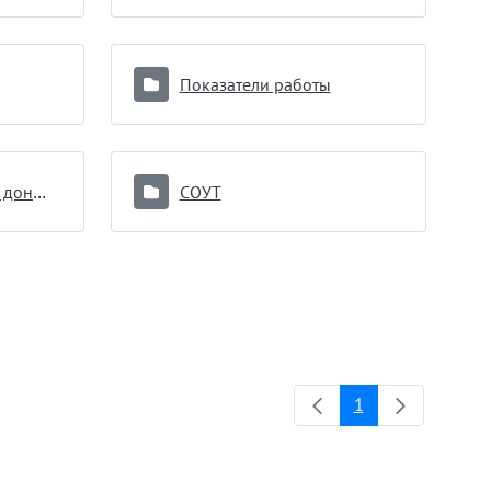
Показатели работы
Противопоказания к донорству
СОУТ
1
Page