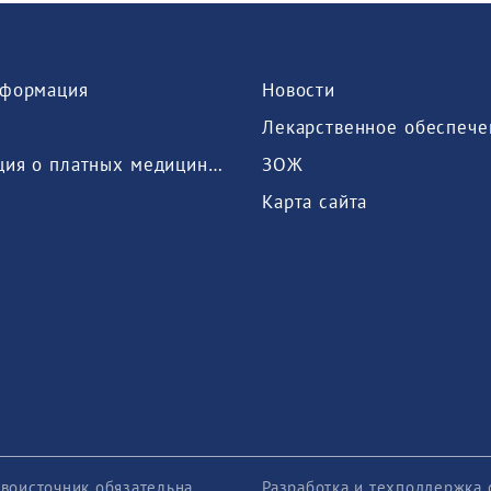
формация
Новости
Лекарственное обеспече
Информация о платных медицинских услугах, предоставляемых медицинской организацией
ЗОЖ
Карта сайта
воисточник обязательна
Разработка и техподдержка 