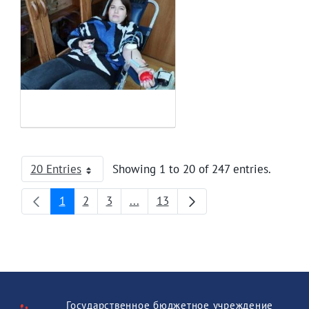
20 Entries
Showing 1 to 20 of 247 entries.
Per Page
1
2
3
...
13
Page
Page
Page
Intermediate Pages
Page
Государственное бюджетное учреждение