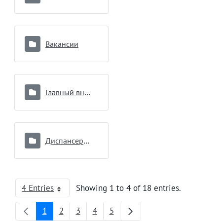
Вакансии
Главный внештатный специалист
Диспансеризация
4 Entries
Showing 1 to 4 of 18 entries.
Per Page
1
2
3
4
5
Page
Page
Page
Page
Page