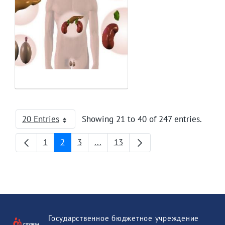
20 Entries
Showing 21 to 40 of 247 entries.
Per Page
1
2
3
...
13
Page
Page
Page
Intermediate Pages
Page
Государственное бюджетное учреждение