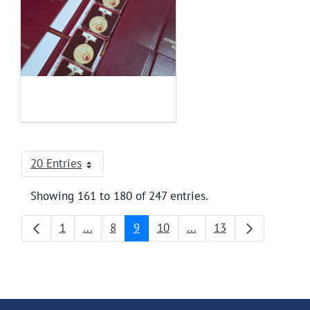
20 Entries
Per Page
Showing 161 to 180 of 247 entries.
1
...
8
9
10
...
13
Page
Intermediate Pages
Page
Page
Page
Intermediate Pages
Page