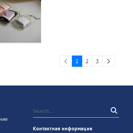
1
2
3
Page
Page
Page
ние
Контактная информация