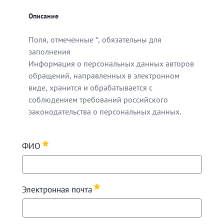
Описание
Поля, отмеченные *, обязательны для
заполнения
Информация о персональных данных авторов
обращений, направленных в электронном
виде, хранится и обрабатывается с
соблюдением требований российского
законодательства о персональных данных.
Поля, отмеченные *, обязательны для заполнения
ФИО
Информация о персональных данных авторов обращен
Required
Электронная почта
Required