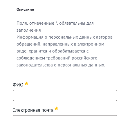
Описание
Поля, отмеченные *, обязательны для
заполнения
Информация о персональных данных авторов
обращений, направленных в электронном
виде, хранится и обрабатывается с
соблюдением требований российского
законодательства о персональных данных.
Поля, отмеченные *, обязательны для заполнения
ФИО
Информация о персональных данных авторов обращен
Required
Электронная почта
Required