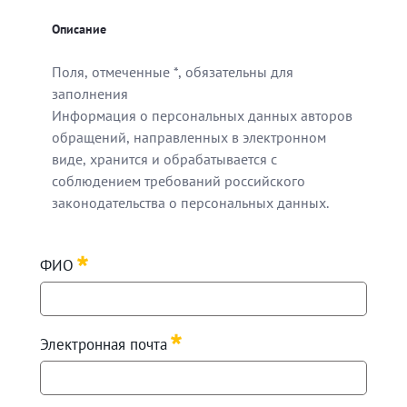
Описание
Поля, отмеченные *, обязательны для
заполнения
Информация о персональных данных авторов
обращений, направленных в электронном
виде, хранится и обрабатывается с
соблюдением требований российского
законодательства о персональных данных.
Поля, отмеченные *, обязательны для заполнения
ФИО
Информация о персональных данных авторов обращен
Required
Электронная почта
Required