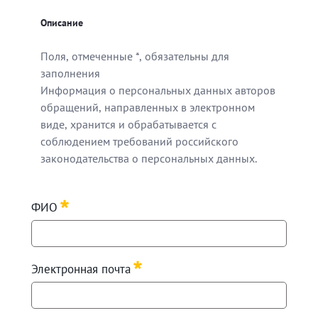
Описание
Поля, отмеченные *, обязательны для
заполнения
Информация о персональных данных авторов
обращений, направленных в электронном
виде, хранится и обрабатывается с
соблюдением требований российского
законодательства о персональных данных.
Поля, отмеченные *, обязательны для заполнения
ФИО
Информация о персональных данных авторов обращен
Required
Электронная почта
Required