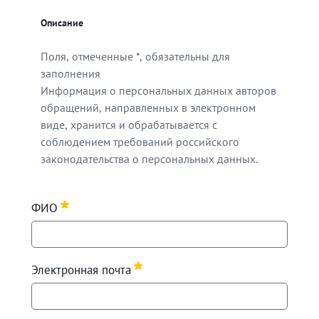
Описание
Поля, отмеченные *, обязательны для
заполнения
Информация о персональных данных авторов
обращений, направленных в электронном
виде, хранится и обрабатывается с
соблюдением требований российского
законодательства о персональных данных.
Поля, отмеченные *, обязательны для заполнения
ФИО
Информация о персональных данных авторов обращен
Required
Электронная почта
Required