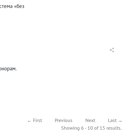
стема «без
онорам.
← First
Previous
Next
Last →
Showing 6 - 10 of 15 results.