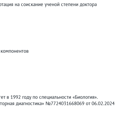
ртация на соискание ученой степени доктора
е компонентов
ет в 1992 году по специальности «Биология».
торная диагностика» №7724031668069 от 06.02.2024