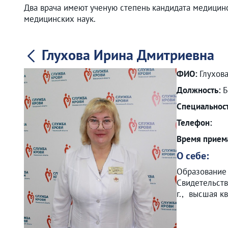
Два врача имеют ученую степень кандидата медицинс
медицинских наук.
Глухова Ирина Дмитриевна
ФИО:
Глухов
Должность:
Б
Специальнос
Телефон:
Время прием
О себе:
Образование 
Свидетельств
г., высшая к