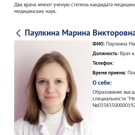
Два врача имеют ученую степень кандидата медицинс
медицинских наук.
Паулкина Марина Викторовн
ФИО:
Паулкина Ма
Должность:
Врач к
Телефон:
Время приема:
Пон
О себе:
Образование высш
специальности "Ме
№03583500000192 о