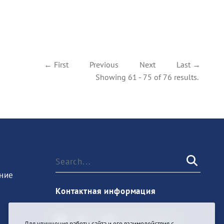
← First
Previous
Next
Last →
Showing 61 - 75 of 76 results.
ние
Контактная информация
Для улучшения работы сайта и его взаимодействия с