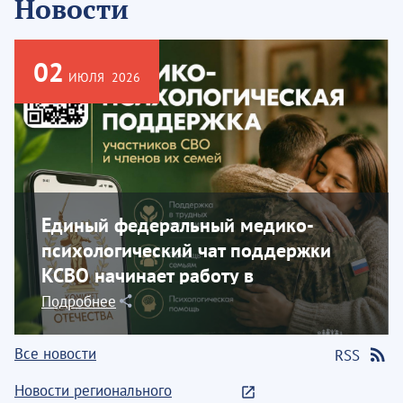
Новости
02
ИЮЛЯ
2026
Единый федеральный медико-
психологический чат поддержки
КСВО начинает работу в
социальной сети...
Подробнее
Все новости
RSS
Новости регионального