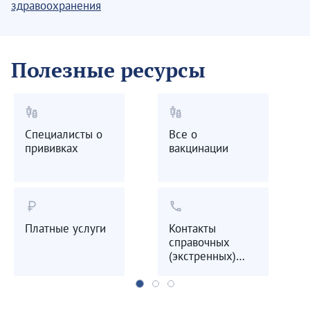
здравоохранения
Полезные ресурсы
vaccines
vaccines
Специалисты о
Все о
прививках
вакцинации
currency_ruble
call
Платные услуги
Контакты
справочных
(экстренных)
служб