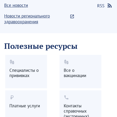
Все новости
RSS
Новости регионального
здравоохранения
Полезные ресурсы
vaccines
vaccines
Специалисты о
Все о
прививках
вакцинации
currency_ruble
call
Платные услуги
Контакты
справочных
(экстренных)