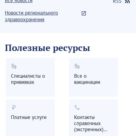
Все новости
RSS
Новости регионального
здравоохранения
Полезные ресурсы
vaccines
vaccines
Специалисты о
Все о
прививках
вакцинации
currency_ruble
call
Платные услуги
Контакты
справочных
(экстренных)
служб