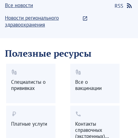
Все новости
RSS
Новости регионального
здравоохранения
Полезные ресурсы
vaccines
vaccines
Специалисты о
Все о
прививках
вакцинации
currency_ruble
call
Платные услуги
Контакты
справочных
(экстренных)