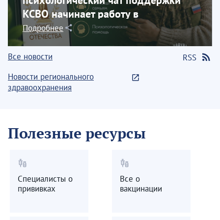
КСВО начинает работу в
социальной сети...
Подробнее
Все новости
RSS
Новости регионального
здравоохранения
Полезные ресурсы
vaccines
vaccines
Специалисты о
Все о
прививках
вакцинации