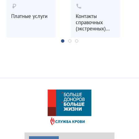
currency_ruble
call
Платные услуги
Контакты
справочных
(экстренных)
служб