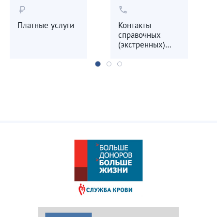
currency_ruble
call
Платные услуги
Контакты
справочных
(экстренных)
служб