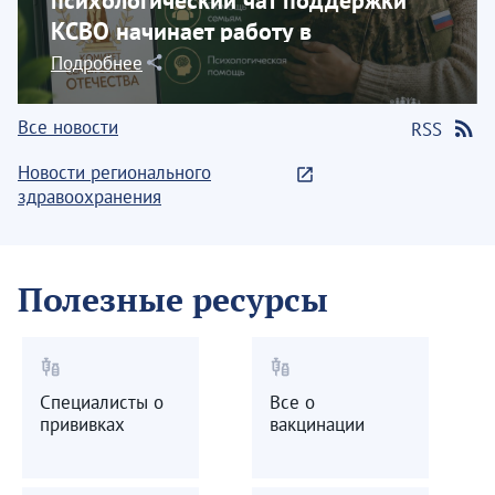
КСВО начинает работу в
социальной сети...
Подробнее
Все новости
RSS
Новости регионального
здравоохранения
Полезные ресурсы
vaccines
vaccines
Специалисты о
Все о
прививках
вакцинации