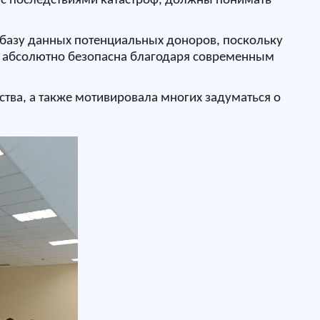
 с последствиями катастроф, должны понимать
 базу данных потенциальных доноров, поскольку
га абсолютно безопасна благодаря современным
тва, а также мотивировала многих задуматься о