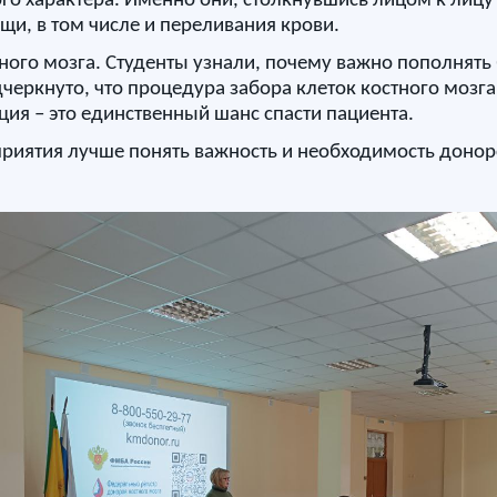
го характера. Именно они, столкнувшись лицом к лицу
и, в том числе и переливания крови.
ного мозга. Студенты узнали, почему важно пополнять
черкнуто, что процедура забора клеток костного моз
ция – это единственный шанс спасти пациента.
приятия лучше понять важность и необходимость донорс