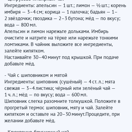
Ингредиенты: апельсин — 1 шт.; лимон — ½ шт.; корень
имбиря — 3–4 см; корица — 1 палочка; бадьян — 1–
2 звёздочки; гвоздика — 2–3 бутона; мёд — по вкусу;
вода — 800 мл.
Апельсин и лимон нарежьте дольками. Имбирь
очистите и натрите на тёрке или нарежьте тонкими
ломтиками. В чайник выложите все ингредиенты,
залейте кипятком.
Настаивайте 30–40 минут под крышкой. При подаче
добавьте мёд.
- Чай с шиповником и мятой
Ингредиенты: шиповник (сушёный) — 4 ст. л.; мята
свежая — 3–4 листика; чёрный или зелёный чай —
1 ч. л.; мёд — по вкусу; вода — 600 мл.
Шиповник слегка разомните толкушкой. Положите в
прогретый термос шиповник, мяту и чай. Залейте
кипятком и оставьте на 20–30 минут.Процедите, при
желании добавьте мёд.
- Клюквенно‑брусничный чай