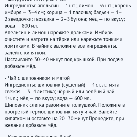
Ингредиенты: апельсин — 1 шт.; лимон — ½ шт.; корень
имбиря — 3–4 см; корица — 1 палочка; бадьян — 1–
2 звёздочки; гвоздика — 2–3 бутона; мёд — по вкусу;
вода — 800 мл.
Апельсин и лимон нарежьте дольками. Имбирь
очистите и натрите на тёрке или нарежьте тонкими
ломтиками. В чайник выложите все ингредиенты,
залейте кипятком.
Настаивайте 30–40 минут под крышкой. При подаче
добавьте мёд.
- Чай с шиповником и мятой
Ингредиенты: шиповник (сушёный) — 4 ст. л.; мята
свежая — 3–4 листика; чёрный или зелёный чай —
1 ч. л.; мёд — по вкусу; вода — 600 мл.
Шиповник слегка разомните толкушкой. Положите в
прогретый термос шиповник, мяту и чай. Залейте
кипятком и оставьте на 20–30 минут.Процедите, при
желании добавьте мёд.
- Клюквенно‑брусничный чай