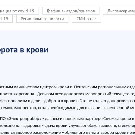
нация от covid-19
График выездов/приемов
Диспансериза
d-19
Региональные новости
СМИ о нас
рота в крови
бластным клиническим центром крови и Пензенским региональным от
риятиях региона. Девизом всех донорских мероприятий текущего го
ссионализм в деле – доброта в крови». Это не только донорские сес
сы гемокомпонентов, столь необходимые для оказания качественной 
«ПО «Электроприбор» - давнем и надежным партнере Службы крови в 
полезно для здоровья - сдача крови улучшает обмен веществ, стимули
вляется удобное расположение мобильного пункта забора крови непо