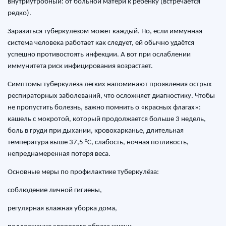
внутриутробный: от больной матери к ребёнку (встречается
редко).
Заразиться туберкулёзом может каждый. Но, если иммунная
система человека работает как следует, ей обычно удаётся
успешно противостоять инфекции. А вот при ослаблении
иммунитета риск инфицирования возрастает.
Симптомы туберкулёза лёгких напоминают проявления острых
респираторных заболеваний, что осложняет диагностику. Чтобы
не пропустить болезнь, важно помнить о «красных флагах»:
кашель с мокротой, который продолжается больше 3 недель,
боль в груди при дыхании, кровохарканье, длительная
температура выше 37,5 °C, слабость, ночная потливость,
непреднамеренная потеря веса.
Основные меры по профилактике туберкулёза:
соблюдение личной гигиены,
регулярная влажная уборка дома,