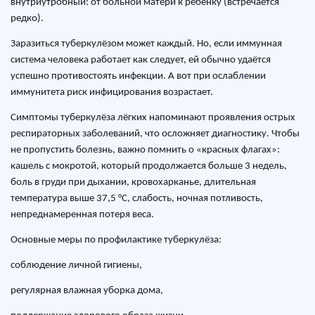
внутриутробный: от больной матери к ребёнку (встречается
редко).
Заразиться туберкулёзом может каждый. Но, если иммунная
система человека работает как следует, ей обычно удаётся
успешно противостоять инфекции. А вот при ослаблении
иммунитета риск инфицирования возрастает.
Симптомы туберкулёза лёгких напоминают проявления острых
респираторных заболеваний, что осложняет диагностику. Чтобы
не пропустить болезнь, важно помнить о «красных флагах»:
кашель с мокротой, который продолжается больше 3 недель,
боль в груди при дыхании, кровохарканье, длительная
температура выше 37,5 °C, слабость, ночная потливость,
непреднамеренная потеря веса.
Основные меры по профилактике туберкулёза:
соблюдение личной гигиены,
регулярная влажная уборка дома,