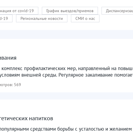
нация от covid-19
График выездов/приемов
Диспансериза
d-19
Региональные новости
СМИ о нас
ивания
о комплекс профилактических мер, направленный на повыш
условиям внешней среды. Регулярное закаливание помогает
отров: 569
гетических напитков
популярными средствами борьбы с усталостью и желанием 