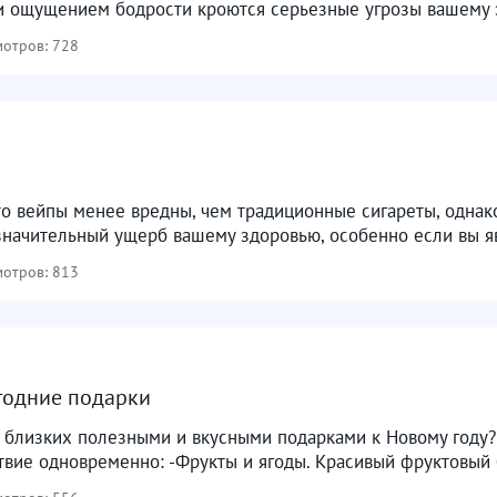
и ощущением бодрости кроются серьезные угрозы вашему з
отров: 728
то вейпы менее вредны, чем традиционные сигареты, одна
значительный ущерб вашему здоровью, особенно если вы яв
отров: 813
годние подарки
 близких полезными и вкусными подарками к Новому году?
твие одновременно: -Фрукты и ягоды. Красивый фруктовый б