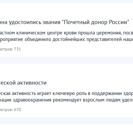
она удостоились звания "Почетный донор России"
астном клиническом центре крови прошла церемония, посв
ероприятие объединило достойнейших представителей нашег
отров: 731
еской активности
ская активность играет ключевую роль в поддержании здо
зация здравоохранения рекомендует взрослым людям уделят
отров: 670