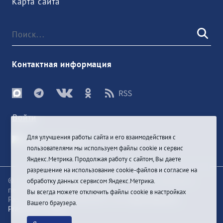
Карта сайта
Контактная информация
Войти
Для улучшения работы сайта и его взаимодействия с
пользователями мы используем файлы cookie и сервис
Яндекс.Метрика. Продолжая работу с сайтом, Вы даете
разрешение на использование cookie-файлов и согласие на
© При цитировании информации с сайта ссылка на
обработку данных сервисом Яндекс.Метрика.
первоисточник обязательна
Вы всегда можете отключить файлы cookie в настройках
Разработка и техподдержка сайта
Bars-Penza &
Вашего браузера.
Pragmatic Studio