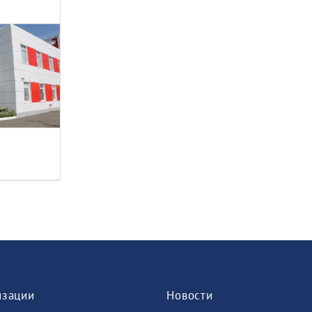
изации
Новости