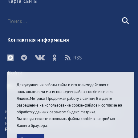
Карта сайта
Контактная информация
Войти
Для улучшения работы сайта и его взаимодействия с
пользователями мы используем файлы cookie и сервис
Яндекс.Метрика. Продолжая работу с сайтом, Вы даете
разрешение на использование cookie-файлов и согласие на
© При цитировании информации с сайта ссылка на
обработку данных сервисом Яндекс.Метрика.
первоисточник обязательна
Вы всегда можете отключить файлы cookie в настройках
Разработка и техподдержка сайта
Bars-Penza &
Вашего браузера.
Pragmatic Studio