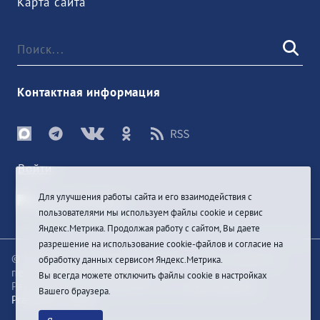
Карта сайта
Контактная информация
Войти
Для улучшения работы сайта и его взаимодействия с
пользователями мы используем файлы cookie и сервис
Яндекс.Метрика. Продолжая работу с сайтом, Вы даете
разрешение на использование cookie-файлов и согласие на
© При цитировании информации с сайта ссылка на
обработку данных сервисом Яндекс.Метрика.
первоисточник обязательна
Вы всегда можете отключить файлы cookie в настройках
Разработка и техподдержка сайта
Bars-Penza &
Вашего браузера.
Pragmatic Studio